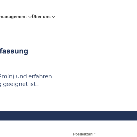
mmanagement
Über uns
rfassung
 2min) und erfahren
g geeignet ist…
Postleitzahl
*