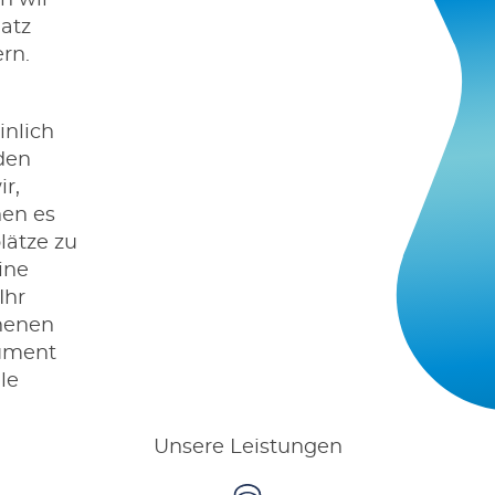
n wir
atz
rn.
inlich
den
r,
hen es
lätze zu
ine
Ihr
henen
rument
le
Unsere Leistungen