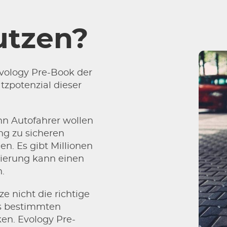
utzen?
Evology Pre-Book der
zpotenzial dieser
nn Autofahrer wollen
g zu sicheren
en. Es gibt Millionen
vierung kann einen
n.
e nicht die richtige
es bestimmten
en. Evology Pre-