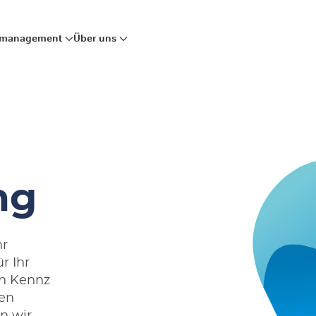
mmanagement
Über uns
ng
hr
r Ihr
on
Kennz
en