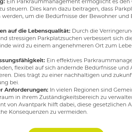
g:
Ein Parkraummanagement ermöglicht es den 
u steuern. Dies kann dazu beitragen, dass Parkpl
 werden, um die Bedürfnisse der Bewohner und B
n auf die Lebensqualität:
Durch die Verringerun
d stressigen Parkplatzsuchen verbessert sich di
nde wird zu einem angenehmeren Ort zum Leben
assungsfähigkeit:
Ein effektives Parkraummanag
den, flexibel auf sich ändernde Bedürfnisse und
ren. Dies trägt zu einer nachhaltigen und zukunf
ng bei.
er Anforderungen:
In vielen Regionen sind Gemei
kraum in ihrem Zuständigkeitsbereich zu verwalten
on Avantpark hilft dabei, diese gesetzlichen A
iche Konsequenzen zu vermeiden.