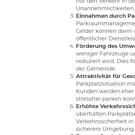
nur den Verkehr in d
Unannehmlichkeiten 
Einnahmen durch Pa
Parkraummanagements
Gelder können dann w
öffentlicher Dienstle
Förderung des Umwe
weniger Fahrzeuge u
reduziert wird. Dies 
der Gemeinde.
Attraktivität für Ge
Parkplatzsituation m
Kunden werden eher g
stressfrei parken kön
Erhöhte Verkehrssich
überfüllten Parkplä
Verkehrssicherheit in
sicherere Umgebung f