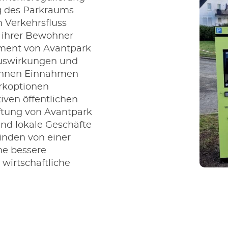
g des Parkraums
 Verkehrsfluss
t ihrer Bewohner
ement von Avantpark
auswirkungen und
können Einnahmen
arkoptionen
iven öffentlichen
ftung von Avantpark
und lokale Geschäfte
inden von einer
ne bessere
 wirtschaftliche