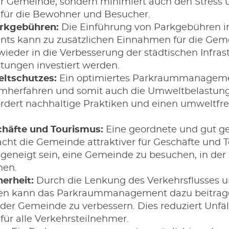
er Gemeinde, sondern minimiert auch den Stress 
für die Bewohner und Besucher.
rkgebühren:
Die Einführung von Parkgebühren 
 kann zu zusätzlichen Einnahmen für die Geme
ieder in die Verbesserung der städtischen Infras
istungen investiert werden.
ltschutzes:
Ein optimiertes Parkraummanagement
mherfahren und somit auch die Umweltbelastung
fördert nachhaltige Praktiken und einen umweltfre
schäfte und Tourismus:
Eine geordnete und gut ge
acht die Gemeinde attraktiver für Geschäfte und
eneigt sein, eine Gemeinde zu besuchen, in de
nen.
erheit:
Durch die Lenkung des Verkehrsflusses 
tzen kann das Parkraummanagement dazu beitrage
 der Gemeinde zu verbessern. Dies reduziert Unfäl
ür alle Verkehrsteilnehmer.