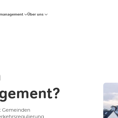
mmanagement
Über uns
n
gement?
t Gemeinden
Verkehrsregulierung