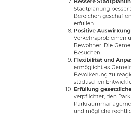
Bessere Stadtplanun
Stadtplanung besser z
Bereichen geschaffen
erfüllen.
Positive Auswirkunge
Verkehrsproblemen un
Bewohner. Die Gemei
Besuchen.
Flexibilität und Anp
ermöglicht es Gemein
Bevölkerung zu reagie
städtischen Entwicklu
Erfüllung gesetzlich
verpflichtet, den Par
Parkraummanagement v
und mögliche rechtl