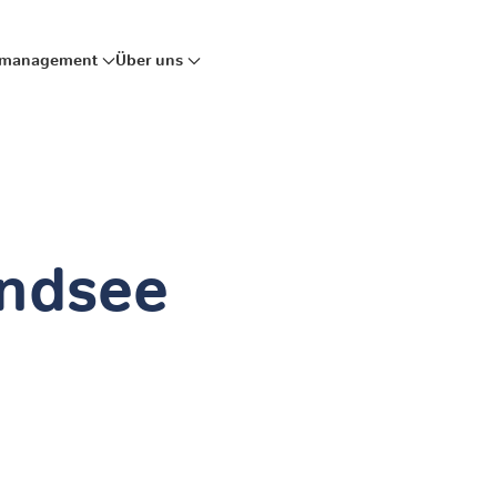
mmanagement
Über uns
endsee