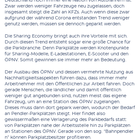
Deutschland noch immer eine Nation von Autofahrern ist.
Zwar werden weniger Fahrzeuge neu zugelassen, doch
insgesamt steigt die Zahl an KFZs. Auch wenn diese zwar
aufgrund der während Corona entstanden Trend weniger
genutz werden, müssen sie dennoch geparkt werden.
Die Sharing Economy bringt auch ihre Vorteile mit sich.
Durch diesen Trend entsteht sogar eine große Chance für
die Parkbranche. Denn Parkplätze werden Knotenpunkte
für Sharing-Modelle, E-Ladestationen, E-Scooter und den
ÖPNV. Somit gewinnen sie immer mehr an Bedeutung.
Der Ausbau des ÖPNV und dessen vermehrte Nutzung aus
Nachhaltigkeitsaspekten führen dazu, dass immer mehr
Arbeitnehmer mit den Öffentlichen zur Arbeit fahren. Doch
gerade Menschen, die ländlicher und damit öffentlich
weniger gut angebunden sind, nutzen meist das eigene
Fahrzeug, um an eine Station des ÖPNV zugelangen.
Dieses muss dann dort gepark werden, wodurch der
Bedarf
an Pendler-Parkplätzen steigt. Hier findet also
gewissermaßen eine Verlagerung des Parkbedarfs statt:
von Parkplätzen nahe der Arbeitsstelle hin zu Parkplätzen
an Stationen des ÖPNV. Gerade
von den sog. “Bahnpendler
n” können Parkplatzbesitzer profitieren
.